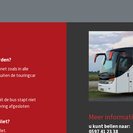
rden?
et zoals in alle
buiten de touringcar
it de bus stapt niet
ering afgesloten
Meer informati
ilet?
u kunt bellen naar:
let.
0597 41 23 38