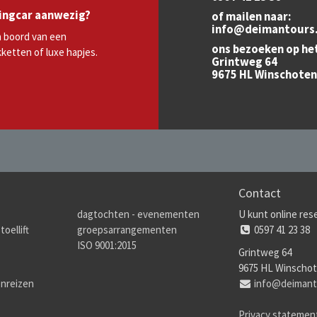
ringcar aanwezig?
of mailen naar:
info@deimantours.
n boord van een
ons bezoeken op he
kketten of luxe hapjes.
Grintweg 64
9675 HL Winschoten
Contact
dagtochten - evenementen
U kunt online rese
oellift
groepsarrangementen
0597 41 23 38
ISO 9001:2015
Grintweg 64
9675 HL Winscho
nreizen
info@deimant
Privacy statemen