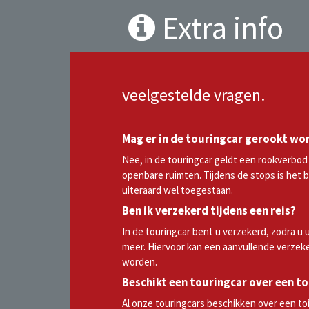
Extra info
veelgestelde vragen.
Mag er in de touringcar gerookt wo
Nee, in de touringcar geldt een rookverbod n
openbare ruimten. Tijdens de stops is het 
uiteraard wel toegestaan.
Ben ik verzekerd tijdens een reis?
In de touringcar bent u verzekerd, zodra u u
meer. Hiervoor kan een aanvullende verzek
worden.
Beschikt een touringcar over een to
Al onze touringcars beschikken over een toi