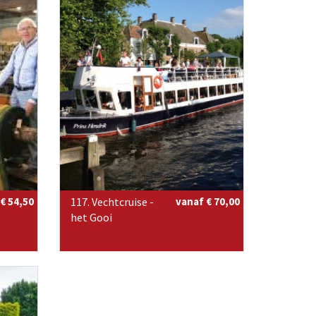
€ 54,50
117. Vechtcruise -
vanaf € 70,00
het Gooi