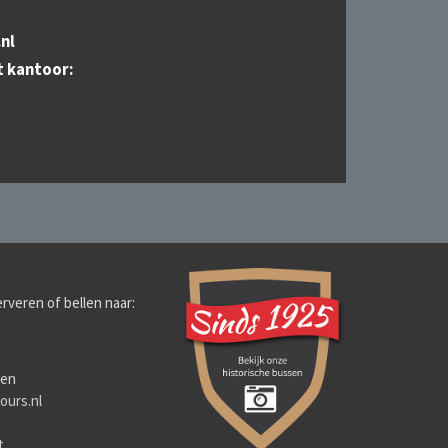
nl
t kantoor:
rveren of bellen naar:
ten
ours.nl
t