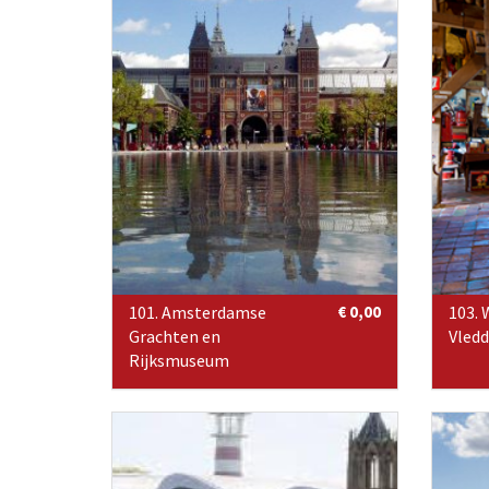
101. Amsterdamse
€ 0,00
103. 
Grachten en
Vledd
Rijksmuseum