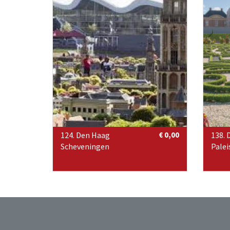
124. Den Haag
€ 0,00
138. 
Scheveningen
Palei