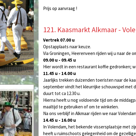
Prijs op aanvraag !
121. Kaasmarkt Alkmaar - Vol
Vertrek 07.00 u
Opstapplaats naar keuze.
Via Groningen, Heerenveen rijden wij u naar de om
09.00 u - 09.45 u
Hier wordt in een restaurant koffie gedronken; w
11.45 u - 14.00 u
Jaarlijks trekken duizenden toeristen naar de kaas
september vindt het kleurrijke schouwspel met d
duurt tot ca 12.30 u.
Hierna heeft u nog voldoende tijd om de middagpa
maaltijd te gebruiken of om te winkelen.
Na ons verblijf in Alkmaar rijden we naar Volendam
14.45 u - 16.00 u
In Volendam, het bekende vissersplaatsje met zij
heeft u ruimschoots gelegenheid om de gezellige