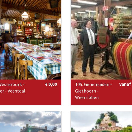
Westerbork -
€ 0,00
105. Genemuiden -
vanaf 
er - Vechtdal
Giethoorn -
Weerribben