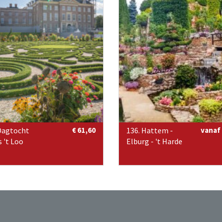
Dagtocht
€ 61,60
136. Hattem -
vanaf 
s 't Loo
Elburg - 't Harde