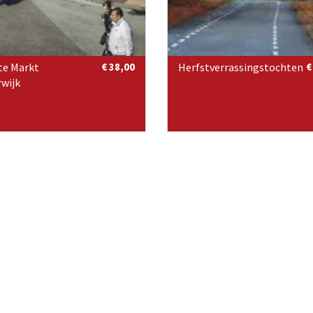
te Markt
€ 38,00
Herfstverrassingstochten
€
wijk