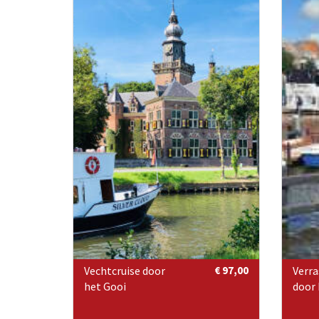
Vechtcruise door
€ 97,00
Verra
het Gooi
door