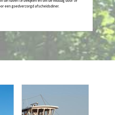
in de haven te bekijken en om de middag door te
or een goedverzorgd afscheidsdiner.