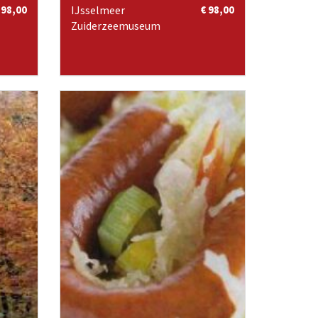
 98,00
IJsselmeer
€ 98,00
Zuiderzeemuseum