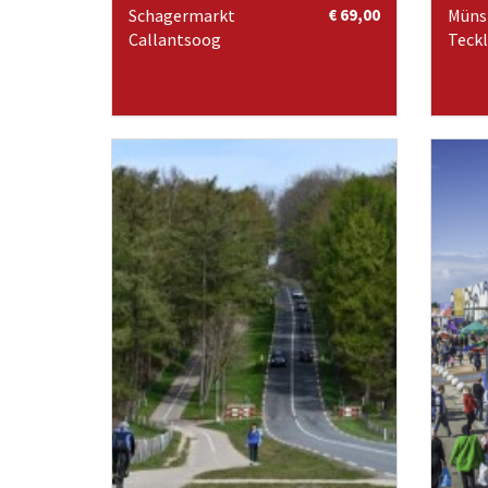
Schagermarkt
€ 69,00
Müns
Callantsoog
Teck