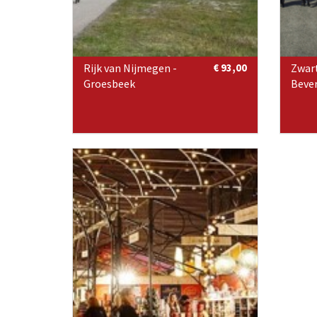
Rijk van Nijmegen -
€ 93,00
Zwar
Groesbeek
Bever