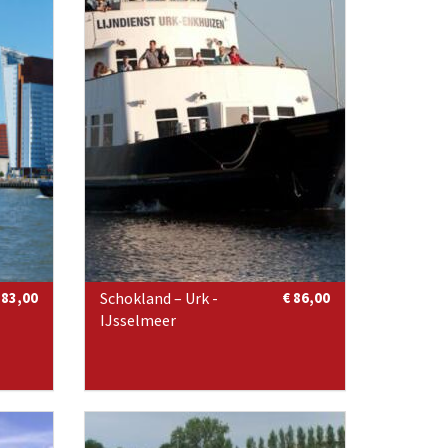
 83,00
Schokland – Urk -
€ 86,00
IJsselmeer