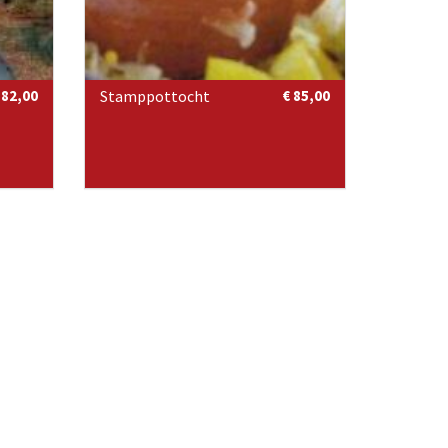
 82,00
Stamppottocht
€ 85,00