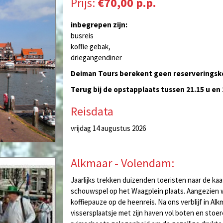
Prijs:
€70,00 p.p.
inbegrepen zijn:
busreis
koffie gebak,
driegangendiner
Deiman Tours berekent geen reserveringsk
Terug bij de opstapplaats tussen 21.15 u en
Reisdata
vrijdag 14 augustus 2026
Alkmaar - Volendam:
Jaarlijks trekken duizenden toeristen naar de kaas
schouwspel op het Waagplein plaats. Aangezien wi
koffiepauze op de heenreis. Na ons verblijf in A
vissersplaatsje met zijn haven vol boten en stoer