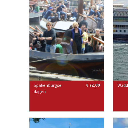
Spakenburgse
€ 72,00
Wadd
dagen