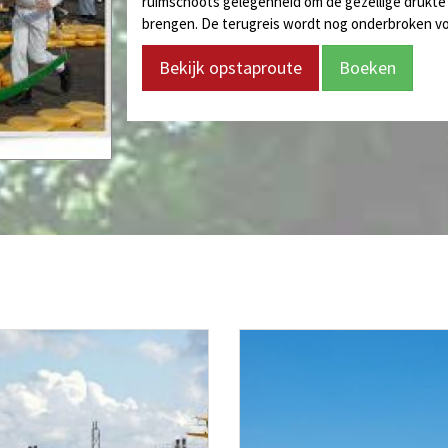
ruimschoots gelegenheid om de gezellige drukte 
brengen. De terugreis wordt nog onderbroken vo
Bekijk opstaproute
Boeken