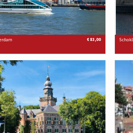
erdam
€ 83,00
Schokl