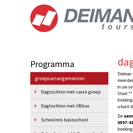
dag
Programma
Deiman t
groepsarrangementen
meerdere
in uw se
Dagtochten met vaste groep
Staat **
boekinge
Dagtochten met liftbus
u kunt d
De
aan
Schoolreis basisschool
0597-4
boeking