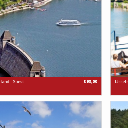
land – Soest
€ 98,00
IJsse