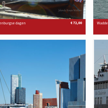
enburgse dagen
€ 72,00
Wadden