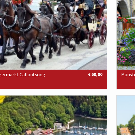
germarkt Callantsoog
€ 69,00
Münste