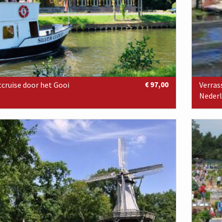
cruise door het Gooi
€ 97,00
Verras
Neder