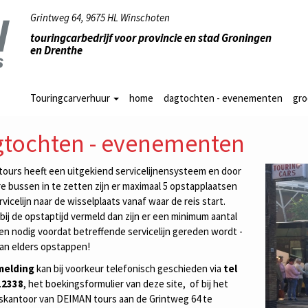
Grintweg 64, 9675 HL Winschoten
touringcarbedrijf voor provincie en stad Groningen
en Drenthe
Touringcarverhuur
home
dagtochten - evenementen
gr
tochten - evenementen
ours heeft een uitgekiend servicelijnensysteem en door
 bussen in te zetten zijn er maximaal 5 opstapplaatsen
rvicelijn naar de wisselplaats vanaf waar de reis start.
 bij de opstaptijd vermeld dan zijn er een minimum aantal
n nodig voordat betreffende servicelijn gereden wordt -
an elders opstappen!
melding
kan bij voorkeur telefonisch geschieden via
tel
12338
, het boekingsformulier van deze site, of bij het
skantoor van DEIMAN tours aan de Grintweg 64 te